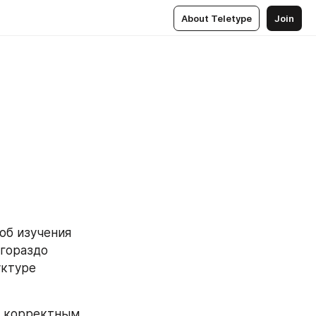
About Teletype
Join
б изучения 
гораздо 
ктуре 
с корректным 