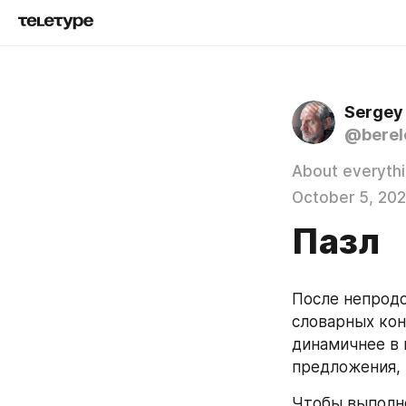
Sergey
@berel
About everyth
October 5, 20
Пазл
После непродо
словарных кон
динамичнее в 
предложения, 
Чтобы выполне