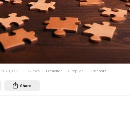
 2023, 17:23
0
views
1
reaction
0
replies
0
reposts
Share