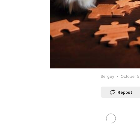
Sergey
October 5,
Repost