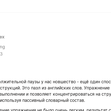
ex
ing
23
лжительной паузы у нас новшество - ещё один спосо
струкций. Это пазл из английских слов. Упражнение 
выполнении и позволяет концентрироваться на стру
используя пассивный словарный состав.
ние упражнения не было очень легким, результат 