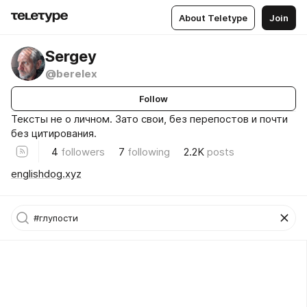
About Teletype
Join
Sergey
@berelex
Follow
Тексты не о личном. Зато свои, без перепостов и почти
без цитирования.
4
followers
7
following
2.2K
posts
englishdog.xyz