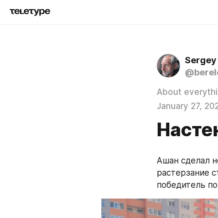
Sergey
@berel
About everyth
January 27, 20
Насте
Ашан сделал н
растерзание ст
победитель по