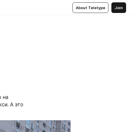
About Teletype
Join
 на 
и. А это 