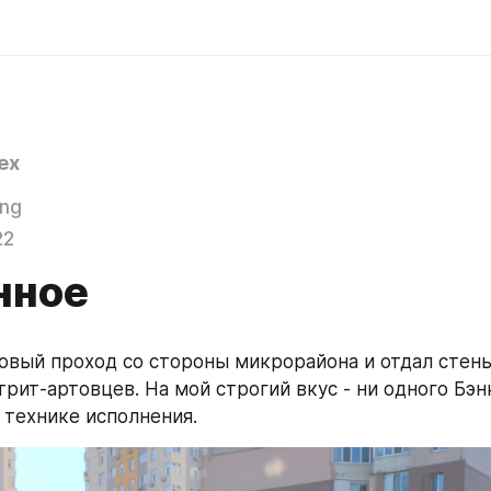
ex
ing
22
нное
овый проход со стороны микрорайона и отдал стены
рит-артовцев. На мой строгий вкус - ни одного Бэнкс
 технике исполнения.