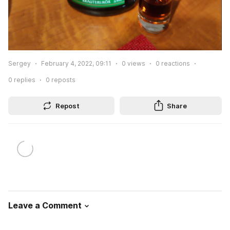
Sergey
February 4, 2022, 09:11
0
views
0
reactions
0
replies
0
reposts
Repost
Share
Leave a Comment