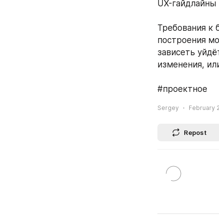
UX-гайдлайны 
Требования к б
построения мо
зависеть уйдё
изменения, или
#проектное
Sergey
February 2
Repost