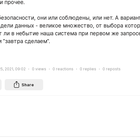
и прочее.
езопасности, они или соблюдены, или нет. А вариант
дели данных - великое множество, от выбора которо
т ли в небытие наша система при первом же запросе
 "завтра сделаем".
5, 2021, 09:02
0
views
0
reactions
0
replies
0
reposts
Share