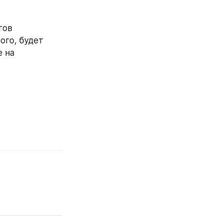
ов 
го, будет 
 на 