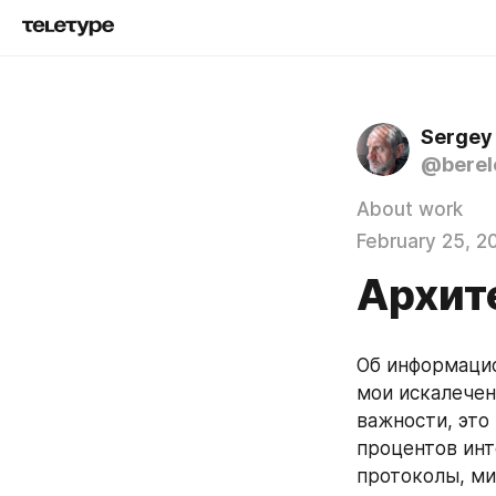
Sergey
@berel
About work
February 25, 2
Архит
Об информацио
мои искалечен
важности, это
процентов инте
протоколы, ми