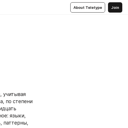
About Teletype
Join
 учитывая 
, по степени 
идцать 
ое: языки, 
 паттерны, 