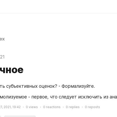
ex
021
чное
ть субъективных оценок? - Формализуйте.
молизуемое - первое, что следует исключить из ана
7, 2021, 19:42
0
views
0
reactions
0
replies
0
reposts