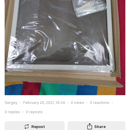
Sergey
February 20, 2021, 16:34
0
views
0
reactions
0
replies
0
reposts
Repost
Share