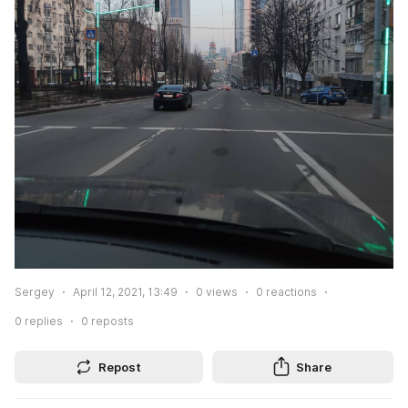
Sergey
April 12, 2021, 13:49
0
views
0
reactions
0
replies
0
reposts
Repost
Share