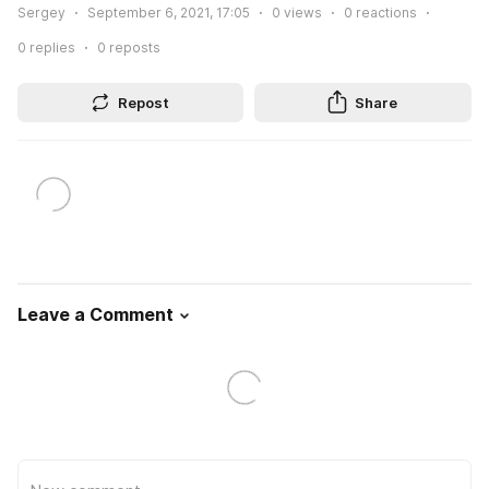
Sergey
September 6, 2021, 17:05
0
views
0
reactions
0
replies
0
reposts
Repost
Share
Leave a Comment