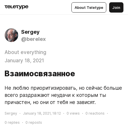
About Teletype
Join
Sergey
@berelex
About everything
January 18, 2021
Взаимосвязанное
Не люблю приоритизировать, но сейчас больше 
всего раздражают неудачи к которым ты 
причастен, но они от тебя не зависят.
Sergey
January 18, 2021, 18:12
0
views
0
reactions
0
replies
0
reposts