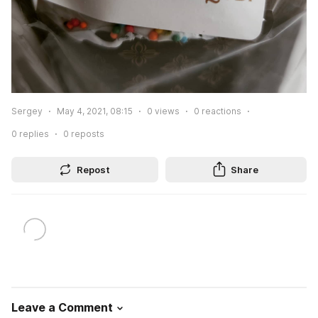
Sergey
May 4, 2021, 08:15
0
views
0
reactions
0
replies
0
reposts
Repost
Share
Leave a Comment