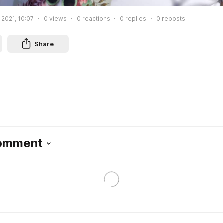
 2021, 10:07
0
views
0
reactions
0
replies
0
reposts
Share
Comment