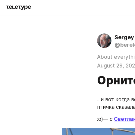
Sergey
@berel
About everyth
August 29, 202
Орнит
...и вот когда
птичка сказала
:о)— с 
Светла