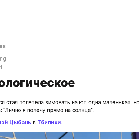
ex
ing
1
ологическое
 вся стая полетела зимовать на юг, одна маленькая, но
: "Лично я полечу прямо на солнце".
ной Цыбань
 в 
Тбилиси
.