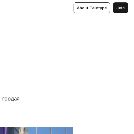
About Teletype
Join
 гордая 