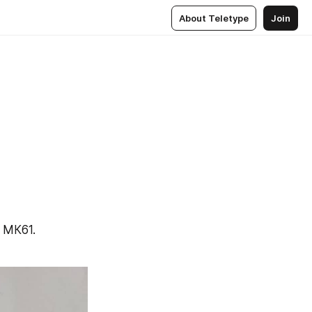
About Teletype
Join
МК61. 