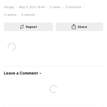
Sergey
May 6, 2021, 18:46
0
views
0
reactions
0
replies
0
reposts
Repost
Share
Leave a Comment