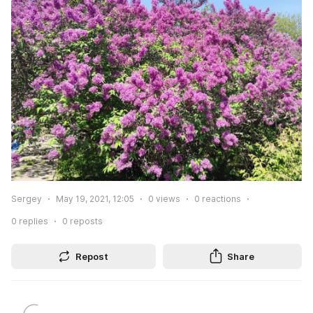
Sergey
May 19, 2021, 12:05
0
views
0
reactions
0
replies
0
reposts
Repost
Share