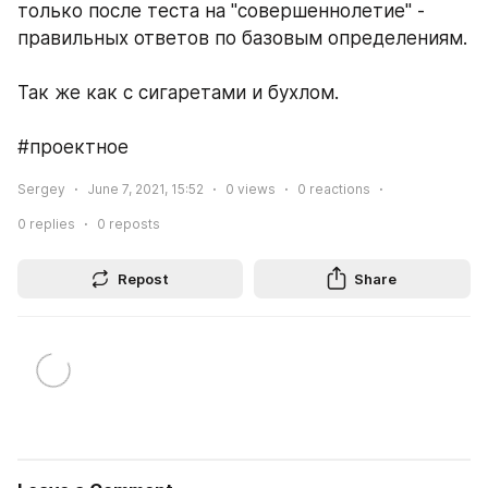
только после теста на "совершеннолетие" - 
правильных ответов по базовым определениям.
Так же как с сигаретами и бухлом.
#проектное
Sergey
June 7, 2021, 15:52
0
views
0
reactions
0
replies
0
reposts
Repost
Share