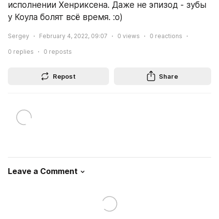
исполнении Хенриксена. Даже не эпизод - зубы 
у Коула болят всё время. :о)
Sergey
February 4, 2022, 09:07
0
views
0
reactions
0
replies
0
reposts
Repost
Share
Leave a Comment