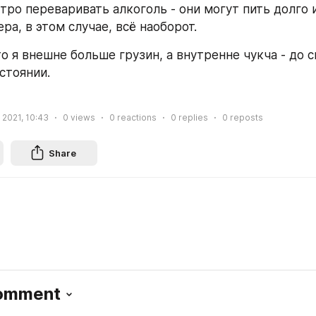
ро переваривать алкоголь - они могут пить долго и 
ра, в этом случае, всё наоборот.
о я внешне больше грузин, а внутренне чукча - до си
стоянии.
 2021, 10:43
0
views
0
reactions
0
replies
0
reposts
Share
Comment