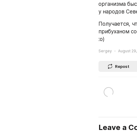
организма быст
у народов Севе
Получается, чт
прибуханом со
:о)
Sergey
August 29,
Repost
Leave a 