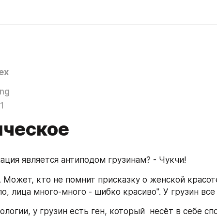
ex
ing
1
ическое
нация является антиподом грузинам? - Чукчи!
. Может, кто не помнит присказку о женской красоте
о, лица много-много - шибко красиво". У грузин все
ологии, у грузин есть ген, который  несёт в себе сп