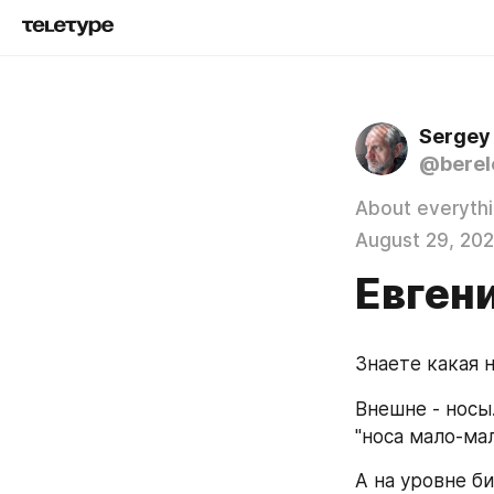
Sergey
@berel
About everyth
August 29, 202
Евген
Знаете какая 
Внешне - носы
"носа мало-мал
А на уровне би