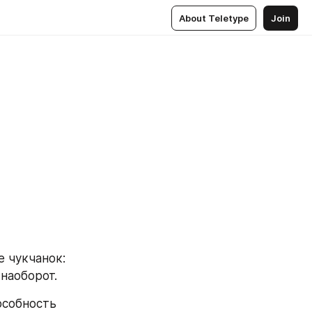
About Teletype
Join
 чукчанок: 
 наоборот.
особность 