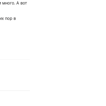
много. А вот 
х пор в 