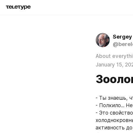
Sergey
@berel
About everyth
January 15, 20
Зооло
- Ты знаешь, 
- Полкило... Н
- Это свойств
холоднокровны
активность до