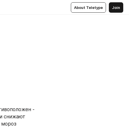
About Teletype
Join
ивоположен - 
и снижают 
 мороз 