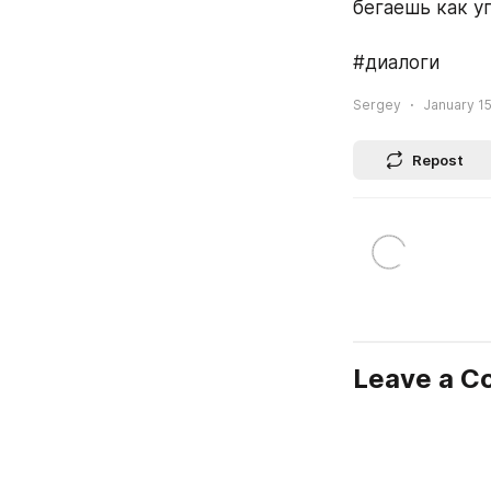
бегаешь как у
#диалоги
Sergey
January 15
Repost
Leave a 