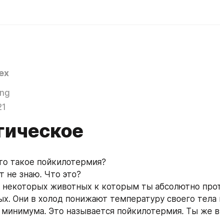
ex
ing
21
гическое
что такое пойкилотермия?
ет не знаю. Что это?
о некоторых животных к которым ты абсолютно прот
х. Они в холод понижают температуру своего тела 
 минимума. Это называется пойкилотермия. Ты же в