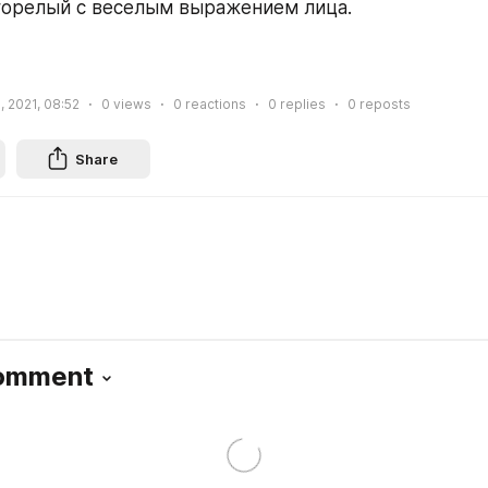
горелый с веселым выражением лица. 
, 2021, 08:52
0
views
0
reactions
0
replies
0
reposts
Share
Comment