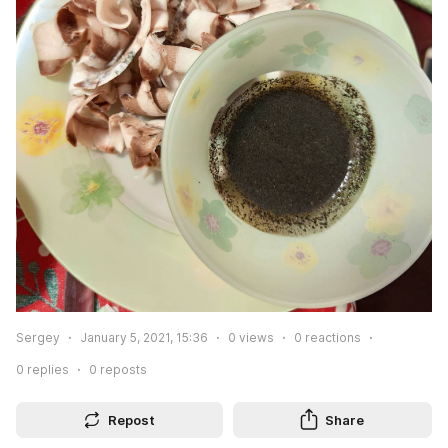
Sergey
January 5, 2021, 15:36
0
views
0
reactions
0
replies
0
reposts
Repost
Share