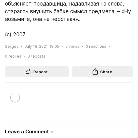
объясняет продавщица, надавливая на слова, 
стараясь внушить бабке смысл предмета. – «Ну 
возьмите, она не черствая»...
(с) 2007
Sergey
July 18, 2021, 18:05
0
views
0
reactions
0
replies
0
reposts
Repost
Share
Leave a Comment