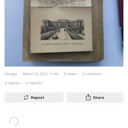
Sergey
March 15, 2021, 11:44
0
views
0
reactions
0
replies
0
reposts
Repost
Share