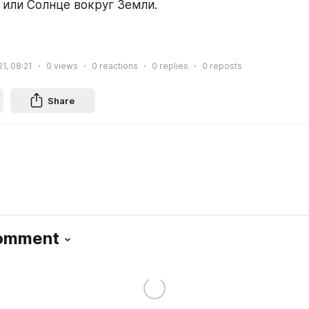
 или Солнце вокруг Земли.
21, 08:21
0
views
0
reactions
0
replies
0
reposts
Share
Comment