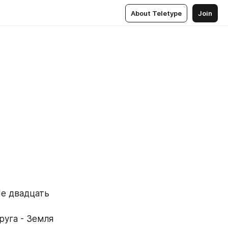
About Teletype
Join
Не двадцать 
уга - Земля 