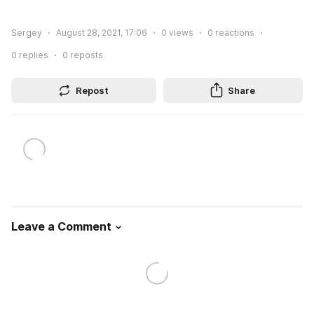
Sergey
August 28, 2021, 17:06
0
views
0
reactions
0
replies
0
reposts
Repost
Share
Leave a Comment