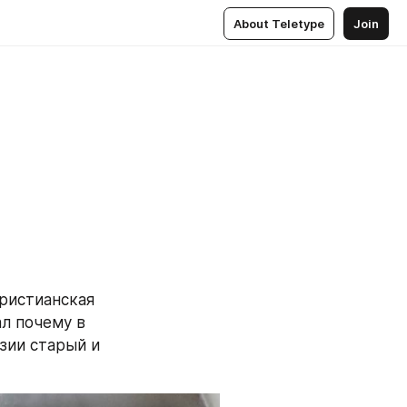
About Teletype
Join
ристианская 
л почему в 
зии старый и 