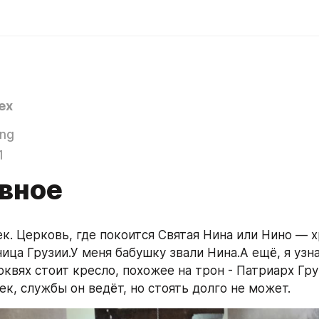
ex
ing
1
вное
ек. Церковь, где покоится Святая Нина или Нино — х
ица Грузии.У меня бабушку звали Нина.А ещё, я узна
квях стоит кресло, похожее на трон - Патриарх Гру
ек, службы он ведёт, но стоять долго не может.