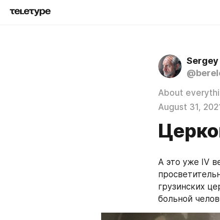
Sergey
@berel
About everyth
August 31, 202
Церко
А это уже IV в
просветительн
грузинских цер
больной челов