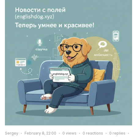
Sergey
February 8, 22:00
0
views
0
reactions
0
replies