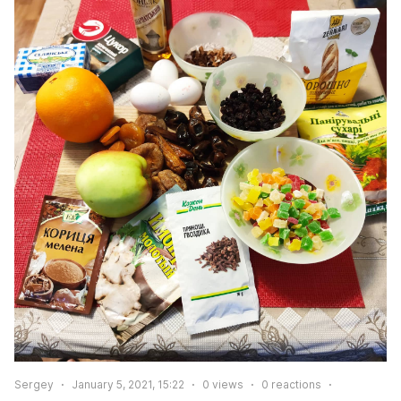
Sergey
January 5, 2021, 15:22
0
views
0
reactions