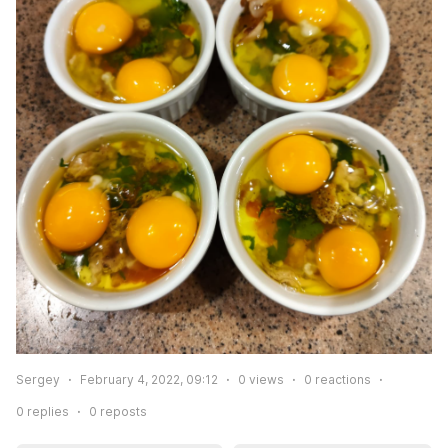
Sergey
February 4, 2022, 09:12
0
views
0
reactions
0
replies
0
reposts