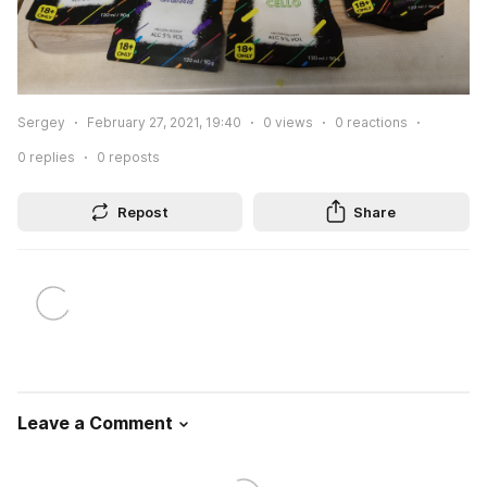
Sergey
February 27, 2021, 19:40
0
views
0
reactions
0
replies
0
reposts
Repost
Share
Leave a Comment