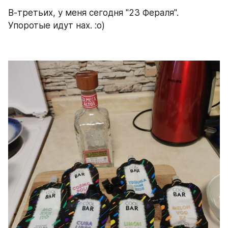
В-третьих, у меня сегодня "23 Фераля". 
Упоротые идут нах. :о)