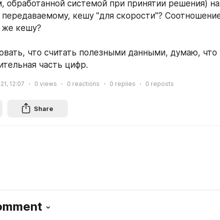
, обработанной системой при принятии решения) на 
передаваемому, кешу "для скорости"? Соотношение
 же кешу?
овать, что считать полезными данными, думаю, что 
ительная часть цифр.
21, 12:07
0
views
0
reactions
0
replies
0
reposts
Share
Comment