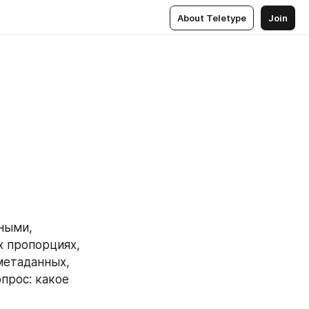
About Teletype
Join
ыми, 
х пропорциях, 
етаданных, 
рос: какое 