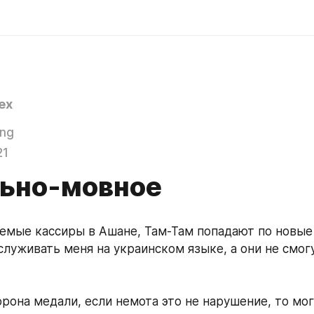
ex
ing
21
ьно-мовное
немые кассиры в Ашане, Там-Там попадают по новые 
луживать меня на украинском языке, а они не смогут
рона медали, если немота это не нарушение, то мог