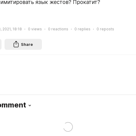
а имитировать язык жестов? Прокатит?
, 2021, 18:18
0
views
0
reactions
0
replies
0
reposts
Share
Comment