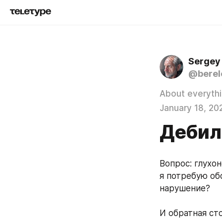
Sergey
@berel
About everyth
January 18, 20
Дебил
Вопрос: глухо
я потребую обс
нарушение?
И обратная сто