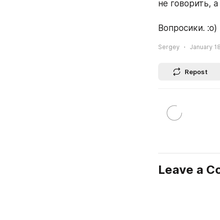
не говорить, 
Вопросики. :о)
Sergey
January 18
Repost
Leave a 