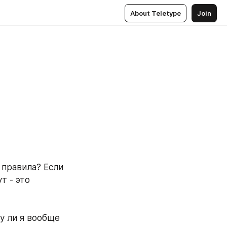
About Teletype
Join
правила? Если 
 - это 
у ли я вообще 