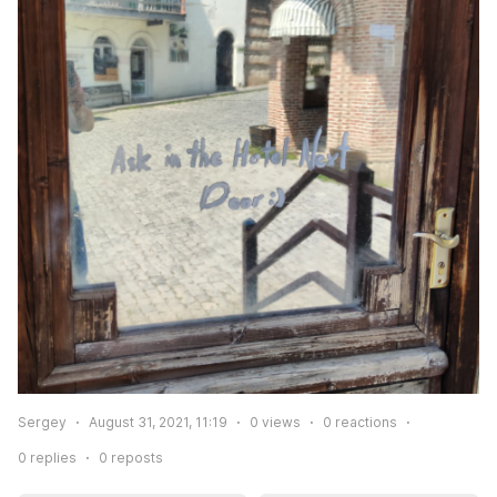
Sergey
August 31, 2021, 11:19
0
views
0
reactions
0
replies
0
reposts