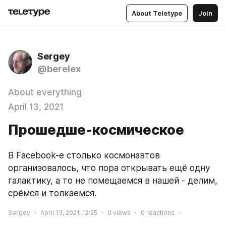
About Teletype
Join
Sergey
@berelex
About everything
April 13, 2021
Прошедше-космическое
В Facebook-е столько космонавтов 
организовалось, что пора открывать ещё одну 
галактику, а то не помещаемся в нашей - делим, 
срёмся и толкаемся.
Sergey
April 13, 2021, 12:25
0
views
0
reactions