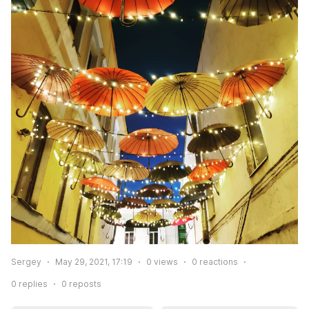
Sergey
May 29, 2021, 17:19
0
views
0
reactions
0
replies
0
reposts