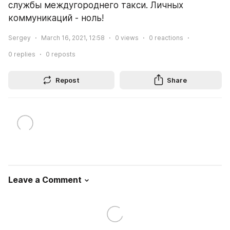
службы междугороднего такси. Личных 
коммуникаций - ноль!
Sergey
March 16, 2021, 12:58
0
views
0
reactions
0
replies
0
reposts
Repost
Share
Leave a Comment