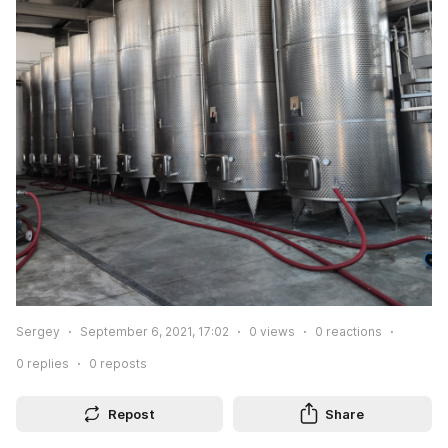
Sergey
September 6, 2021, 17:02
0
views
0
reactions
0
replies
0
reposts
Repost
Share