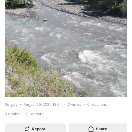
Sergey
August 29, 2021, 12:04
0
views
0
reactions
0
replies
0
reposts
Repost
Share