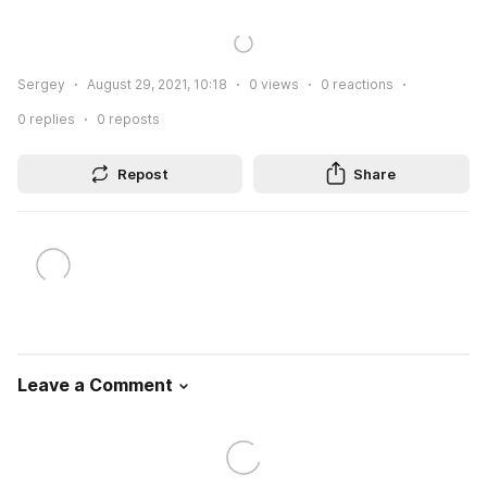
Sergey
August 29, 2021, 10:18
0
views
0
reactions
0
replies
0
reposts
Repost
Share
Leave a Comment