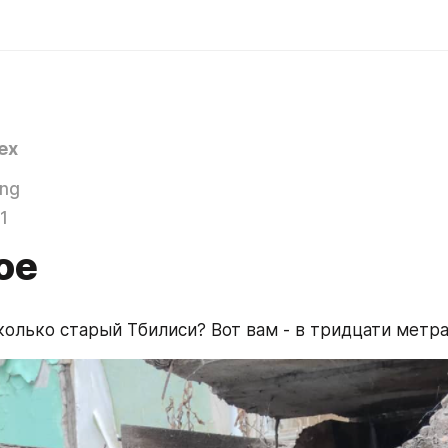
ex
ing
1
ое
колько старый Тбилиси? Вот вам - в тридцати метрах