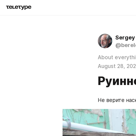
Sergey
@berel
About everyth
August 28, 202
Руинн
Не верите нас