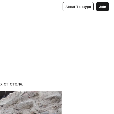
About Teletype
Join
 от отеля.