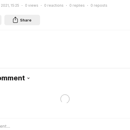
 2021, 15:25
0
views
0
reactions
0
replies
0
reposts
Share
Comment