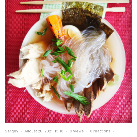
Sergey
August 28, 2021, 15:16
0
views
0
reactions