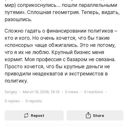
мир) соприкоснулись… пошли параллельными 
путями». Сплошная геометрия. Теперь, видать, 
разошлись.
Сложно гадать о финансировании политиков – 
кто и кого. Но очень хочется, что бы такие 
«спонсоры» чаще обжигались. Это не потому, 
что я их не люблю. Крупный бизнес меня 
кормит. Моя профессия с базаром не связана. 
Просто хочется, что бы крупные деньги не 
приводили неадекватов и экстремистов в 
политику.
Sergey
March 19, 2008, 18:19
0
views
0
reactions
0
replies
0
reposts
Repost
Share