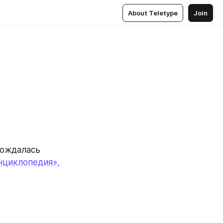
About Teletype
Join
ождалась 
циклопедия», 