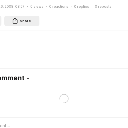
6, 2008, 08:57
0
views
0
reactions
0
replies
0
reposts
Share
Comment