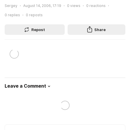
Sergey
August 14, 2006, 17:19
0
views
0
reactions
0
replies
0
reposts
Repost
Share
Leave a Comment