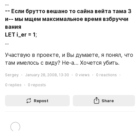
...
-- Если брутто вешано то сайна вейта тама 3 
и-- мы мщем максимальное время взбруччи 
вания
LET i_er = 1
;
...
Участвую в проекте, и Вы думаете, я понял, что 
там имелось с виду? Не-а… Хочется убить.
Sergey
January 28, 2008, 13:30
0
views
0
reactions
0
replies
0
reposts
Repost
Share