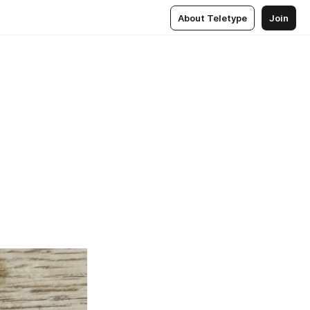
About Teletype
Join