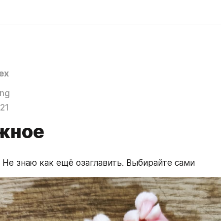
ex
ing
021
жное
. Не знаю как ещё озаглавить. Выбирайте сами