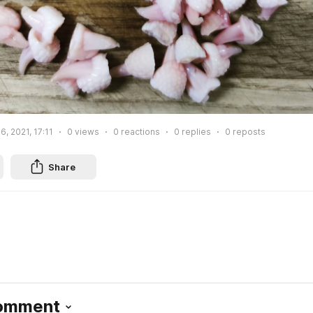
6, 2021, 17:11
0
views
0
reactions
0
replies
0
reposts
Share
Comment