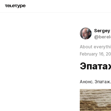
Sergey
@berel
About everyth
February 16, 2
Эпата
Анонс. Эпатаж