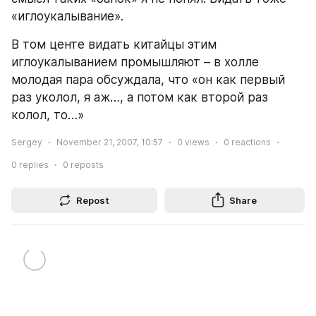
«иглоукалывание». 
В том центе видать китайцы этим 
иглоукалыванием промышляют – в холле 
молодая пара обсуждала, что «он как первый 
раз уколол, я аж…, а потом как второй раз 
колол, то…»
Sergey
November 21, 2007, 10:57
0
views
0
reactions
0
replies
0
reposts
Repost
Share