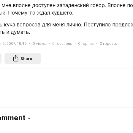
, мне вполне доступен западенский говор. Вполне п
ык. Почему-то ждал худшего.
ь куча вопросов для меня лично. Поступило предлож
ь и думать.
 5, 2007, 18:49
0
views
0
reactions
0
replies
0
reposts
Share
Comment