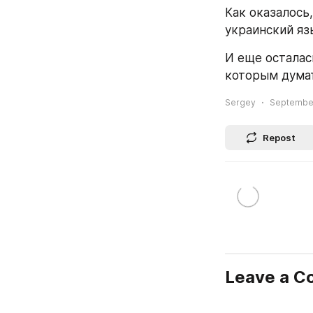
Как оказалось
украинский яз
И еще осталас
которым думат
Sergey
September
Repost
Leave a 