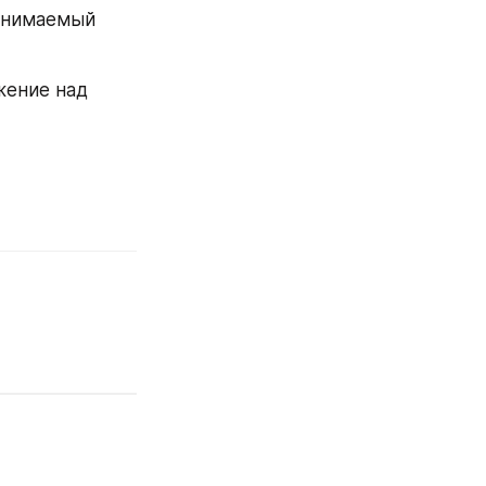
онимаемый 
ение над 