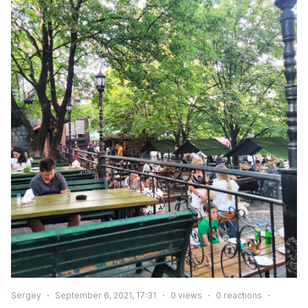
Sergey
September 6, 2021, 17:31
0
views
0
reactions