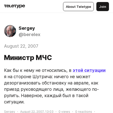
About Teletype
Join
Sergey
@berelex
August 22, 2007
Министр МЧС
Как бы к нему не относились, в 
этой ситуации
я на стороне Шутрича: ничего не может 
дезорганизовать обстановку на аврале, как 
приезд руководящего лица, желающего по-
рулить. Наверное, каждый был в такой 
ситуации.
Sergey
August 22, 2007, 13:03
0
views
0
reactions