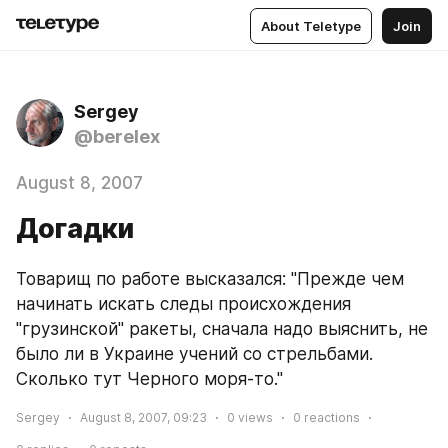
About Teletype
Join
Sergey
@berelex
August 8, 2007
Догадки
Товарищ по работе высказался: "Прежде чем 
начинать искать следы происхождения 
"грузинской" ракеты, сначала надо выяснить, не 
было ли в Украине учений со стрельбами. 
Сколько тут Черного моря-то."
Sergey
August 8, 2007, 09:23
0
views
0
reactions